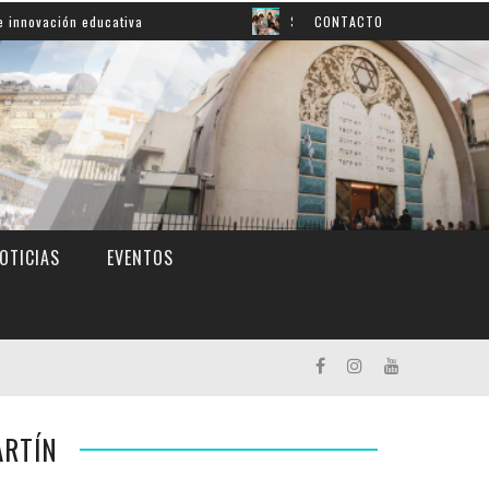
educativa
Shahak: una nueva jornada para reflexionar s
CONTACTO
OTICIAS
EVENTOS
ARTÍN