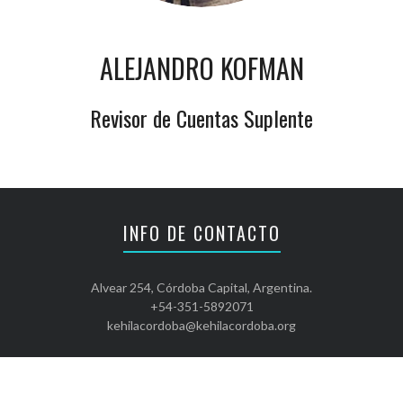
ALEJANDRO KOFMAN
Revisor de Cuentas Suplente
INFO DE CONTACTO
Alvear 254, Córdoba Capital, Argentina.
+54-351-5892071
kehilacordoba@kehilacordoba.org
CHOS RESERVADOS