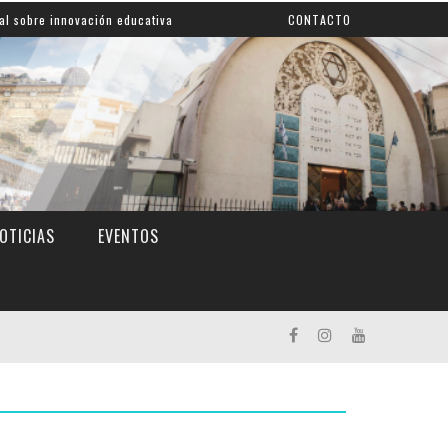
vación educativa
Shahak: una nueva jornada para reflex
CONTACTO
OTICIAS
EVENTOS