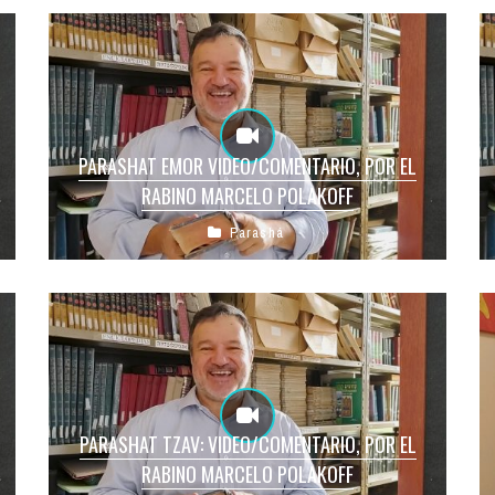
PARASHAT EMOR VIDEO/COMENTARIO, POR EL
RABINO MARCELO POLAKOFF
Parashá
PARASHAT TZAV: VIDEO/COMENTARIO, POR EL
RABINO MARCELO POLAKOFF