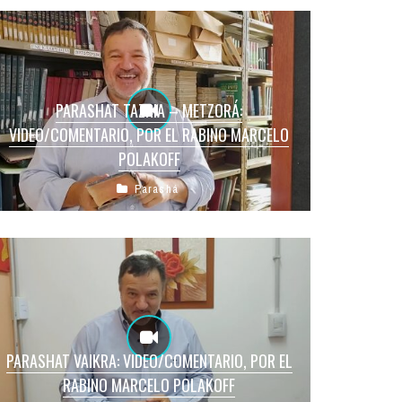
PARASHAT TAZRIA – METZORÁ:
VIDEO/COMENTARIO, POR EL RABINO MARCELO
POLAKOFF
Parashá
PARASHAT VAIKRA: VIDEO/COMENTARIO, POR EL
RABINO MARCELO POLAKOFF