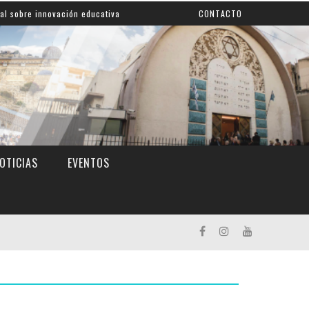
obre innovación educativa
Shahak: una nueva jornada pa
CONTACTO
OTICIAS
EVENTOS