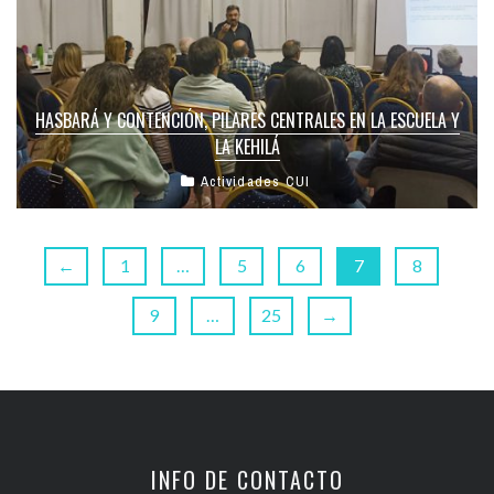
HASBARÁ Y CONTENCIÓN, PILARES CENTRALES EN LA ESCUELA Y
LA KEHILÁ
Actividades CUI
←
1
…
5
6
7
8
9
…
25
→
INFO DE CONTACTO