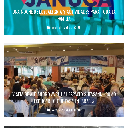
UNA NOCHE DE LUZ, ALEGRÍA Y ACTIVIDADES PARA TODA LA
FAMILIA
Actividades CUI
VISITA DE ALEJANDRO AVRUJ AL ESPACIO SHEASANI: «COMO
EXPLICAR LO QUE PASA EN ISRAEL»
Actividades CUI