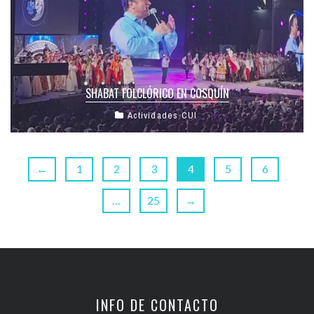
SHABAT FOLCLÓRICO EN COSQUÍN
Actividades CUI
←
1
2
3
4
5
6
…
25
→
INFO DE CONTACTO