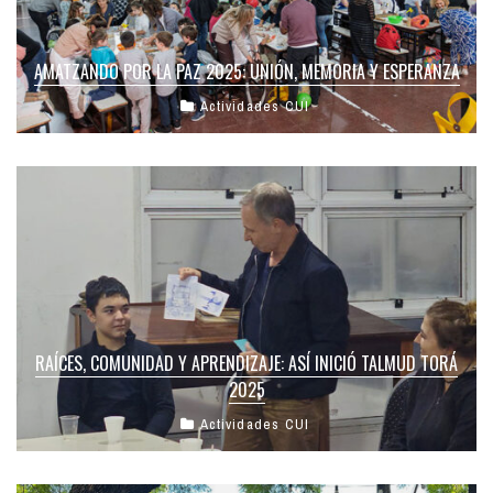
AMATZANDO POR LA PAZ 2025: UNIÓN, MEMORIA Y ESPERANZA
Actividades CUI
RAÍCES, COMUNIDAD Y APRENDIZAJE: ASÍ INICIÓ TALMUD TORÁ
2025
Actividades CUI