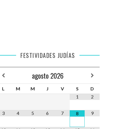
FESTIVIDADES JUDÍAS
agosto
2026
L
M
M
J
V
S
D
1
2
3
4
5
6
7
9
8