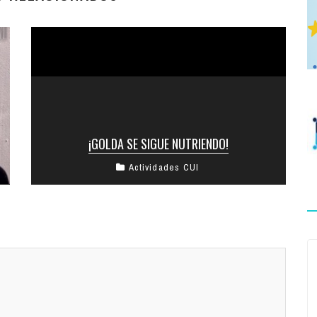
¡GOLDA SE SIGUE NUTRIENDO!
Actividades CUI
No sólo en sus encuentros tradicionales de los
viernes nutren sus cuerpos con cositas muy ricas.
La nutrición también es ...