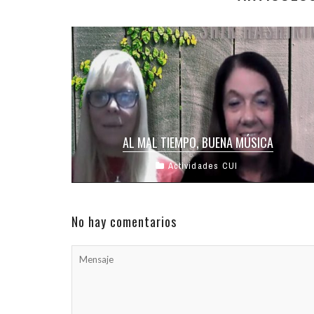
AL MAL TIEMPO, BUENA MÚSICA
Actividades CUI
Una canción es más que sus sonidos, un poema
es más que sus palabras, y una plegaria colectiva
tiene más ...
No hay comentarios