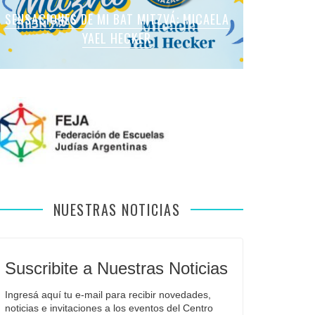
SENSACIONES DE MI BAT MITZVÁ: MARTINA
SENSACIONES DE MI BAT MITZVÁ: MICAELA
SENSACIONES DE MI BAT MITZVÁ: MICAELA
SENSACIONES DE MI BAT MITZVÁ: VIOLETA
SENSACIONES EN MI BAR MITZVÁ: VITALI
ROMANO APFELBAUM
YAEL HECKER
SOL LEVY
LIEBMAN
GUIDA
NUESTRAS NOTICIAS
Suscribite a Nuestras Noticias
Ingresá aquí tu e-mail para recibir novedades, 
noticias e invitaciones a los eventos del Centro 