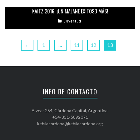
KAITZ 2016: ¡UN MAJANÉ EXITOSO MÁS!
Juventud
←
1
…
11
12
13
INFO DE CONTACTO
Alvear 254, Córdoba Capital, Argentina.
+54-351-5892071
kehilacordoba@kehilacordoba.org