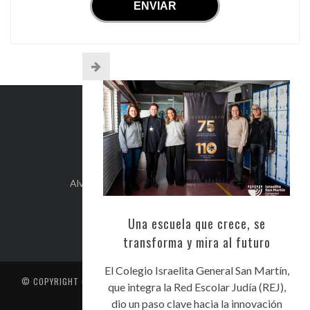
INFO DE CONTACTO
Alvear 254, Córdoba Capital, Argentina.
+54-351-5892071
kehilacordoba@kehilacordoba.org
Una escuela que crece, se
transforma y mira al futuro
El Colegio Israelita General San Martín,
© COPYRIGHT
CENTRO UNIÓN ISRAELITA DE CÓRDOBA
. TODOS LOS
que integra la Red Escolar Judía (REJ),
DERECHOS RESERVADOS
dio un paso clave hacia la innovación