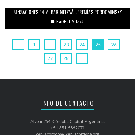
SENSACIONES EN MI BAR MITZVÁ: JEREMÍAS PORDOMINSKY
Bar/Bat Mitzvá
←
1
…
23
24
25
26
27
28
→
INFO DE CONTACTO
Alvear 254, Córdoba Capital, Argentina.
+54-351-5892071
kehilacordoba@kehilacordoba.org