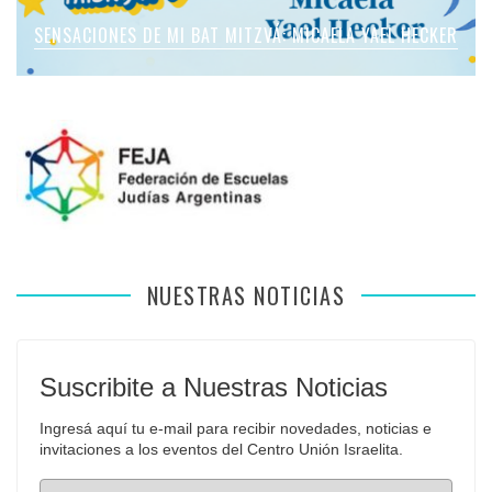
SENSACIONES DE MI BAT MITZVÁ: MICAELA ROMANO
SENSACIONES DE MI BAT MITZVÁ: MICAELA YAEL HECKER
SENSACIONES DE MI BAT MITZVÁ: MARTINA SOL LEVY
SENSACIONES DE MI BAT MITZVÁ: VIOLETA LIEBMAN
SENSACIONES EN MI BAR MITZVÁ: VITALI GUIDA
APFELBAUM
NUESTRAS NOTICIAS
Suscribite a Nuestras Noticias
Ingresá aquí tu e-mail para recibir novedades, noticias e 
invitaciones a los eventos del Centro Unión Israelita.