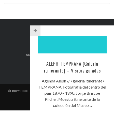
INFO DE CONTACTO
Alvear 254, Córdoba Capital, Argentina.
+54-351-5892071
ALEPH: TEMPRANA (Galería
kehilacordoba@kehilacordoba.org
itinerante) – Visitas guiadas
Agenda Aleph // <galería itinerante>
TEMPRANA. Fotografía del centro del
© COPYRIGHT
CENTRO UNIÓN ISRAELITA DE CÓRDOBA
. TODOS LOS
país 1870 – 1890. Jorge Briscoe
DERECHOS RESERVADOS
Pilcher. Muestra itinerante de la
CONTACTO
colección del Museo ...