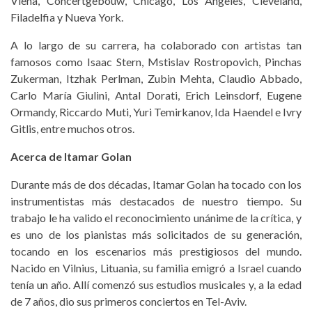
Viena, Concertgebouw, Chicago, Los Ángeles, Cleveland,
Filadelfia y Nueva York.
A lo largo de su carrera, ha colaborado con artistas tan
famosos como Isaac Stern, Mstislav Rostropovich, Pinchas
Zukerman, Itzhak Perlman, Zubin Mehta, Claudio Abbado,
Carlo María Giulini, Antal Dorati, Erich Leinsdorf, Eugene
Ormandy, Riccardo Muti, Yuri Temirkanov, Ida Haendel e Ivry
Gitlis, entre muchos otros.
Acerca de Itamar Golan
Durante más de dos décadas, Itamar Golan ha tocado con los
instrumentistas más destacados de nuestro tiempo. Su
trabajo le ha valido el reconocimiento unánime de la crítica, y
es uno de los pianistas más solicitados de su generación,
tocando en los escenarios más prestigiosos del mundo.
Nacido en Vilnius, Lituania, su familia emigró a Israel cuando
tenía un año. Allí comenzó sus estudios musicales y, a la edad
de 7 años, dio sus primeros conciertos en Tel-Aviv.