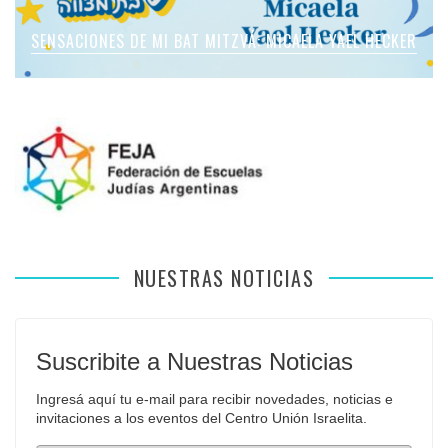
SENSACIONES DE MI BAT MITZVÁ: MICAELA ROMANO
SENSACIONES DE MI BAT MITZVÁ: MICAELA YAEL HECKER
SENSACIONES DE MI BAT MITZVÁ: MARTINA SOL LEVY
SENSACIONES DE MI BAT MITZVÁ: VIOLETA LIEBMAN
SENSACIONES EN MI BAR MITZVÁ: VITALI GUIDA
APFELBAUM
NUESTRAS NOTICIAS
Suscribite a Nuestras Noticias
Ingresá aquí tu e-mail para recibir novedades, noticias e 
invitaciones a los eventos del Centro Unión Israelita.