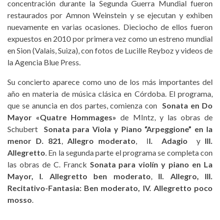
concentración durante la Segunda Guerra Mundial fueron
restaurados por Amnon Weinstein y se ejecutan y exhiben
nuevamente en varias ocasiones. Dieciocho de ellos fueron
expuestos en 2010 por primera vez como un estreno mundial
en Sion (Valais, Suiza), con fotos de Lucille Reyboz y videos de
la Agencia Blue Press.
Su concierto aparece como uno de los más importantes del
año en materia de música clásica en Córdoba. El programa,
que se anuncia en dos partes, comienza con
Sonata en Do
Mayor «Quatre Hommages»
de MIntz, y las obras de
Schubert
Sonata para Viola y Piano “Arpeggione” en la
menor D. 821
,
Allegro moderato
, I
I. Adagio
y
III.
Allegretto
. En la segunda parte el programa se completa con
las obras de C. Franck
Sonata para violín y piano en La
Mayor, I. Allegretto ben moderato
,
II. Allegro, III.
Recitativo-Fantasia: Ben moderato, IV. Allegretto poco
mosso
.