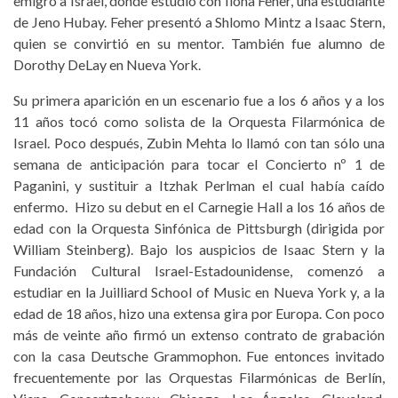
emigró a Israel, donde estudió con Ilona Feher, una estudiante
de Jeno Hubay. Feher presentó a Shlomo Mintz a Isaac Stern,
quien se convirtió en su mentor. También fue alumno de
Dorothy DeLay en Nueva York.
Su primera aparición en un escenario fue a los 6 años y a los
11 años tocó como solista de la Orquesta Filarmónica de
Israel. Poco después, Zubin Mehta lo llamó con tan sólo una
semana de anticipación para tocar el Concierto nº 1 de
Paganini, y sustituir a Itzhak Perlman el cual había caído
enfermo. Hizo su debut en el Carnegie Hall a los 16 años de
edad con la Orquesta Sinfónica de Pittsburgh (dirigida por
William Steinberg). Bajo los auspicios de Isaac Stern y la
Fundación Cultural Israel-Estadounidense, comenzó a
estudiar en la Juilliard School of Music en Nueva York y, a la
edad de 18 años, hizo una extensa gira por Europa. Con poco
más de veinte año firmó un extenso contrato de grabación
con la casa Deutsche Grammophon. Fue entonces invitado
frecuentemente por las Orquestas Filarmónicas de Berlín,