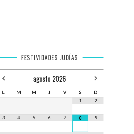
FESTIVIDADES JUDÍAS
agosto
2026
L
M
M
J
V
S
D
1
2
3
4
5
6
7
9
8