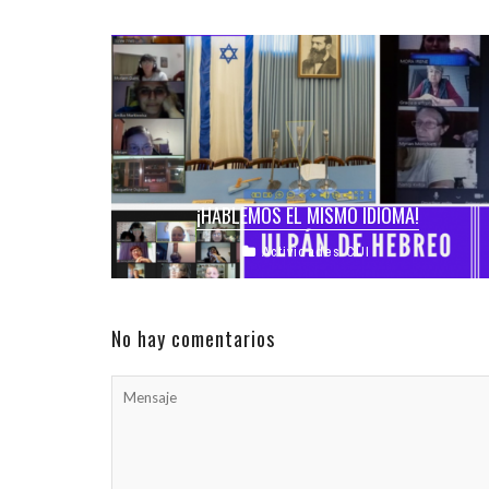
¡HABLEMOS EL MISMO IDIOMA!
Actividades CUI
Con gran alegría les contamos que nuestro ulpán
de Córdoba está funcionando a pleno por zoom
los dias martes a ...
No hay comentarios