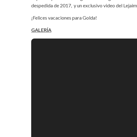
despedida de 2017, y un exclusivo video del Lejai
¡Felices vacaciones para Golda!
GALERÍA