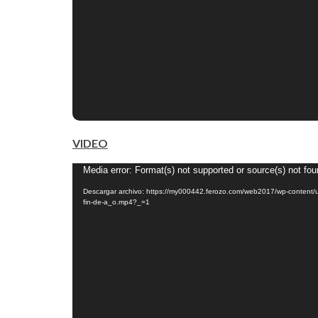
VIDEO
Reproductor
Media error: Format(s) not supported or source(s) not fo
de
Descargar archivo: https://my000442.ferozo.com/web2017/wp-content/
fin-de-a_o.mp4?_=1
vídeo