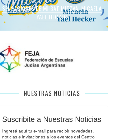
SENSACIONES DE MI BAT MITZVÁ: MARTINA
SENSACIONES DE MI BAT MITZVÁ: MICAELA
SENSACIONES DE MI BAT MITZVÁ: MICAELA
SENSACIONES DE MI BAT MITZVÁ: VIOLETA
SENSACIONES EN MI BAR MITZVÁ: VITALI
ROMANO APFELBAUM
YAEL HECKER
SOL LEVY
LIEBMAN
GUIDA
NUESTRAS NOTICIAS
Suscribite a Nuestras Noticias
Ingresá aquí tu e-mail para recibir novedades, 
noticias e invitaciones a los eventos del Centro 