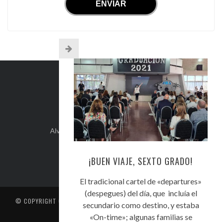
INFO DE CONTACTO
Alvear 254, Córdoba Capital, Argentina.
+54-351-5892071
kehilacordoba@kehilacordoba.org
¡BUEN VIAJE, SEXTO GRADO!
El tradicional cartel de «departures»
(despegues) del día, que incluía el
© COPYRIGHT
CENTRO UNIÓN ISRAELITA DE CÓRDOBA
. TODOS LOS
secundario como destino, y estaba
DERECHOS RESERVADOS
«On-time»; algunas familias se