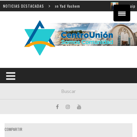
 la enseñanza de la Shoá en Yad Vashem
NOTICIAS DESTACADAS
El equipo dire
COMPARTIR