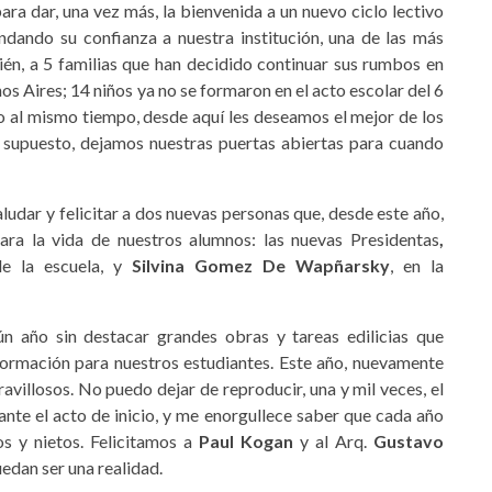
ara dar, una vez más, la bienvenida a un nuevo ciclo lectivo
indando su confianza a nuestra institución, una de las más
én, a 5 familias que han decidido continuar sus rumbos en
os Aires; 14 niños ya no se formaron en el acto escolar del 6
o al mismo tiempo, desde aquí les deseamos el mejor de los
 supuesto, dejamos nuestras puertas abiertas para cuando
udar y felicitar a dos nuevas personas que, desde este año,
ara la vida de nuestros alumnos: las nuevas Presidentas
,
de la escuela, y
Silvina Gomez De Wapñarsky
, en la
año sin destacar grandes obras y tareas edilicias que
ormación para nuestros estudiantes. Este año, nuevamente
ravillosos. No puedo dejar de reproducir, una y mil veces, el
nte el acto de inicio, y me enorgullece saber que cada año
s y nietos. Felicitamos a
Paul Kogan
y al Arq.
Gustavo
uedan ser una realidad.