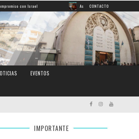
on Israel
Así aprendemos inglés: mirá el grato momento
CONTACTO
OTICIAS
EVENTOS
IMPORTANTE