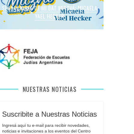
SENSACIONES DE MI BAT MITZVÁ: MARTINA
SENSACIONES DE MI BAT MITZVÁ: MICAELA
SENSACIONES DE MI BAT MITZVÁ: MICAELA
SENSACIONES DE MI BAT MITZVÁ: VIOLETA
SENSACIONES EN MI BAR MITZVÁ: VITALI
ROMANO APFELBAUM
YAEL HECKER
SOL LEVY
LIEBMAN
GUIDA
NUESTRAS NOTICIAS
Suscribite a Nuestras Noticias
Ingresá aquí tu e-mail para recibir novedades, 
noticias e invitaciones a los eventos del Centro 