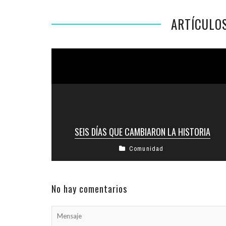
ARTÍCULO
SEIS DÍAS QUE CAMBIARON LA HISTORIA
Comunidad
El jueves 30 de agosto, el SUM del club de la
Kehilá abrió sus puertas para una nueva edición
del ...
No hay comentarios