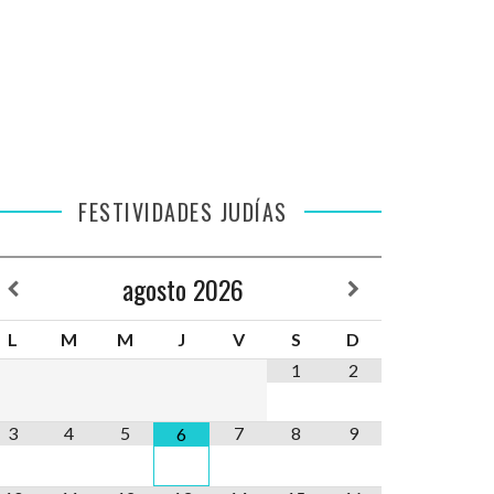
FESTIVIDADES JUDÍAS
agosto
2026
L
M
M
J
V
S
D
1
2
3
4
5
7
8
9
6