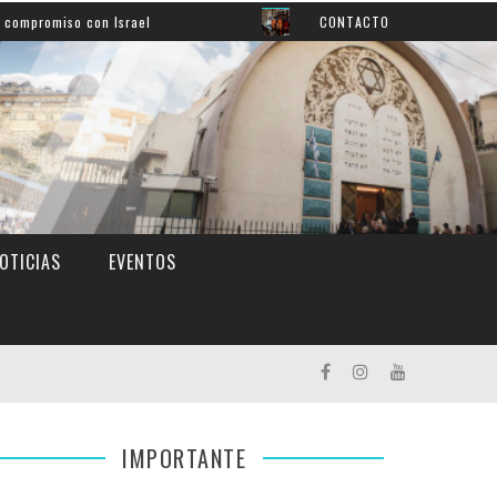
iso con Israel
Así aprendemos inglés: mirá el grato m
CONTACTO
OTICIAS
EVENTOS
IMPORTANTE