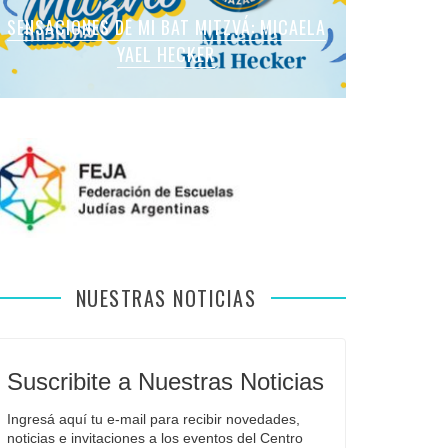
SENSACIONES DE MI BAT MITZVÁ: MARTINA
SENSACIONES DE MI BAT MITZVÁ: MICAELA
SENSACIONES DE MI BAT MITZVÁ: MICAELA
SENSACIONES DE MI BAT MITZVÁ: VIOLETA
SENSACIONES EN MI BAR MITZVÁ: VITALI
ROMANO APFELBAUM
YAEL HECKER
SOL LEVY
LIEBMAN
GUIDA
NUESTRAS NOTICIAS
Suscribite a Nuestras Noticias
Ingresá aquí tu e-mail para recibir novedades, 
noticias e invitaciones a los eventos del Centro 