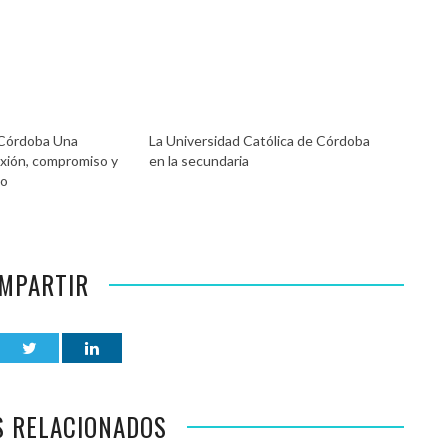
 Córdoba Una
La Universidad Católica de Córdoba
exión, compromiso y
en la secundaria
do
MPARTIR
S RELACIONADOS