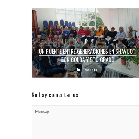
UN PUENTE ENTRE GENERACIONES EN SHAVUOT,
CON GOLDA Y 5TO GRADO
Escuela
Este miércoles 27 de mayo, la Escuela Israelita
de Córdoba fue escenario de una jornada
inolvidable donde el pasado, el ...
No hay comentarios