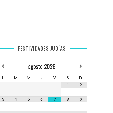
FESTIVIDADES JUDÍAS
agosto
2026
L
M
M
J
V
S
D
1
2
3
4
5
6
8
9
7