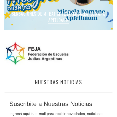
SENSACIONES DE MI BAT MITZVÁ: MICAELA ROMANO
SENSACIONES DE MI BAT MITZVÁ: MICAELA YAEL HECKER
SENSACIONES DE MI BAT MITZVÁ: MARTINA SOL LEVY
SENSACIONES DE MI BAT MITZVÁ: VIOLETA LIEBMAN
SENSACIONES EN MI BAR MITZVÁ: VITALI GUIDA
APFELBAUM
NUESTRAS NOTICIAS
Suscribite a Nuestras Noticias
Ingresá aquí tu e-mail para recibir novedades, noticias e 