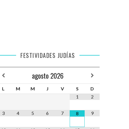
FESTIVIDADES JUDÍAS
agosto
2026
L
M
M
J
V
S
D
1
2
3
4
5
6
7
9
8