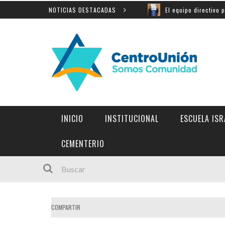
a Shoá en Yad Vashem
NOTICIAS DESTACADAS
El equipo directivo participó de 
INICIO
INSTITUCIONAL
ESCUELA ISR
INSTITUCIONES Y LINKS DE INTERÉS
CEMENTERIO
COMPARTIR