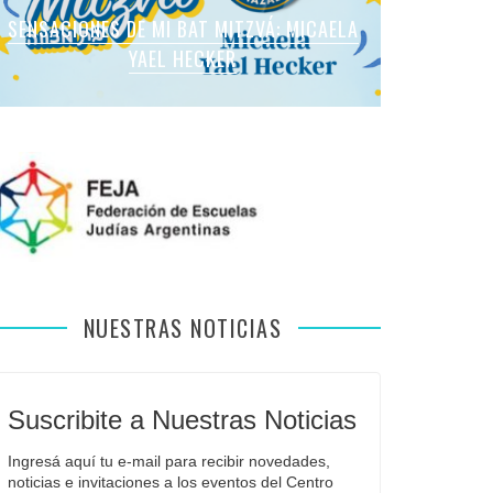
SENSACIONES DE MI BAT MITZVÁ: MARTINA
SENSACIONES DE MI BAT MITZVÁ: MICAELA
SENSACIONES DE MI BAT MITZVÁ: MICAELA
SENSACIONES DE MI BAT MITZVÁ: VIOLETA
SENSACIONES EN MI BAR MITZVÁ: VITALI
ROMANO APFELBAUM
YAEL HECKER
SOL LEVY
LIEBMAN
GUIDA
NUESTRAS NOTICIAS
Suscribite a Nuestras Noticias
Ingresá aquí tu e-mail para recibir novedades, 
noticias e invitaciones a los eventos del Centro 