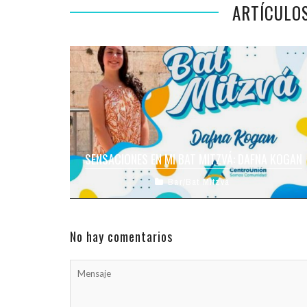
ARTÍCULO
SENSACIONES EN MI BAT MITZVÁ: DAFNA KOGAN
Bar/Bat Mitzvá
¡Siguen las celebraciones en la Kehilá de
Córdoba, con los grandes pasos de nuestros
Bnei y Bnot Mitzvá! Esta semana ...
No hay comentarios