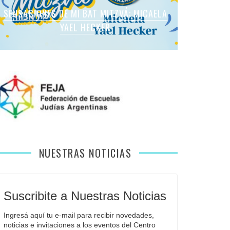
SENSACIONES DE MI BAT MITZVÁ: MARTINA
SENSACIONES DE MI BAT MITZVÁ: MICAELA
SENSACIONES DE MI BAT MITZVÁ: MICAELA
SENSACIONES DE MI BAT MITZVÁ: VIOLETA
SENSACIONES EN MI BAR MITZVÁ: VITALI
ROMANO APFELBAUM
YAEL HECKER
SOL LEVY
LIEBMAN
GUIDA
NUESTRAS NOTICIAS
Suscribite a Nuestras Noticias
Ingresá aquí tu e-mail para recibir novedades, 
noticias e invitaciones a los eventos del Centro 