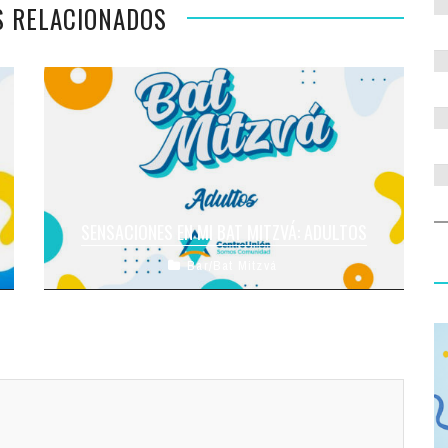
S RELACIONADOS
SENSACIONES EN MI BAT MITZVÁ: ADULTOS
Bar/Bat Mitzvá
Estoy viviendo con mucha emoción la
preparación para mi Bat, seguir mi camino
espiritual me hace muy muy feliz ...