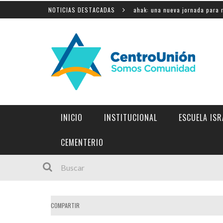
 educativa
NOTICIAS DESTACADAS
Shahak: una nueva jornada para reflexionar 
INICIO
INSTITUCIONAL
ESCUELA ISR
INSTITUCIONES Y LINKS DE INTERÉS
CEMENTERIO
COMPARTIR