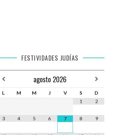
FESTIVIDADES JUDÍAS
agosto
2026
L
M
M
J
V
S
D
1
2
3
4
5
6
8
9
7