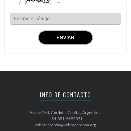
Escribe el código
INFO DE CONTACTO
Alvear 254, Córdoba Capital, Argentina.
+54-351-5892071
kehilacordoba@kehilacordoba.org