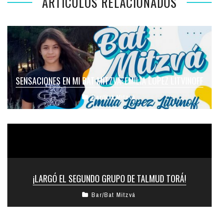
ARTÍCULOS RELACIONADOS
SENSACIONES EN MI BAT MITZVÁ: EMILIA LOPEZ LITVINOFF
Bar/Bat Mitzvá
¡LARGÓ EL SEGUNDO GRUPO DE TALMUD TORÁ!
Bar/Bat Mitzvá