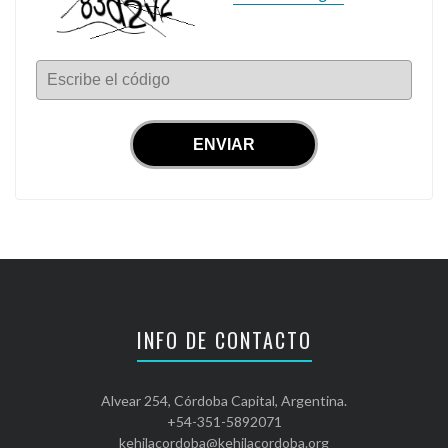
Escribe el código
INFO DE CONTACTO
Alvear 254, Córdoba Capital, Argentina.
+54-351-5892071
kehilacordoba@kehilacordoba.org