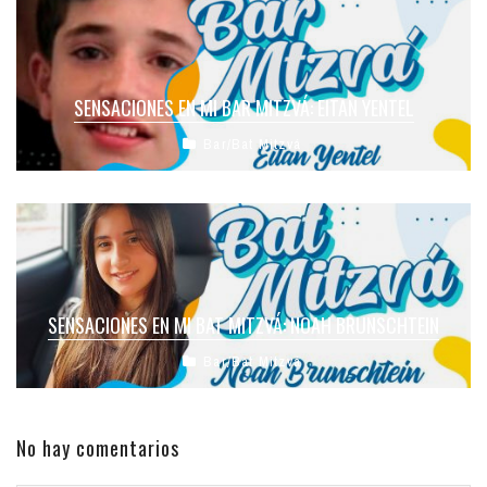
SENSACIONES EN MI BAR MITZVÁ: EITAN YENTEL
Bar/Bat Mitzvá
SENSACIONES EN MI BAT MITZVÁ: NOAH BRUNSCHTEIN
Bar/Bat Mitzvá
No hay comentarios