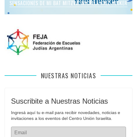
SENSACIONES DE MI BAT MITZVÁ: MICAELA YAEL HECKER
SENSACIONES DE MI BAT MITZVÁ: MARTINA SOL LEVY
SENSACIONES DE MI BAT MITZVÁ: VIOLETA LIEBMAN
SENSACIONES EN MI BAR MITZVÁ: VITALI GUIDA
APFELBAUM
NUESTRAS NOTICIAS
Suscribite a Nuestras Noticias
Ingresá aquí tu e-mail para recibir novedades, noticias e 
invitaciones a los eventos del Centro Unión Israelita.
Email