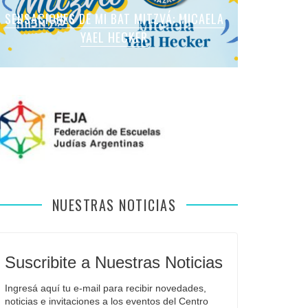
SENSACIONES DE MI BAT MITZVÁ: MARTINA
SENSACIONES DE MI BAT MITZVÁ: MICAELA
SENSACIONES DE MI BAT MITZVÁ: MICAELA
SENSACIONES DE MI BAT MITZVÁ: VIOLETA
SENSACIONES EN MI BAR MITZVÁ: VITALI
ROMANO APFELBAUM
YAEL HECKER
SOL LEVY
LIEBMAN
GUIDA
NUESTRAS NOTICIAS
Suscribite a Nuestras Noticias
Ingresá aquí tu e-mail para recibir novedades, 
noticias e invitaciones a los eventos del Centro 