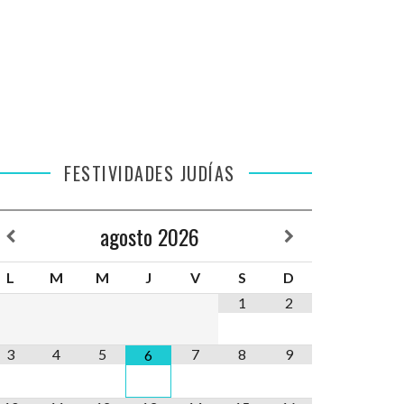
FESTIVIDADES JUDÍAS
agosto
2026
L
M
M
J
V
S
D
1
2
3
4
5
7
8
9
6