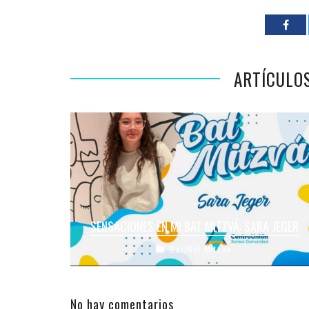
ARTÍCULO
SENSACIONES EN MI BAT MITZVÁ: SARA JEGER
Bar/Bat Mitzvá
En los próximos días… ¡Tendremos una nueva
ceremonia de Bat Mitzvá! Será el turno de
celebrar para la Flia Jeger, ...
No hay comentarios