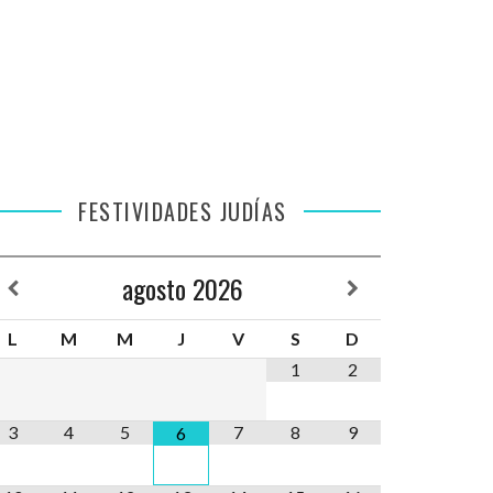
FESTIVIDADES JUDÍAS
agosto
2026
L
M
M
J
V
S
D
1
2
3
4
5
7
8
9
6