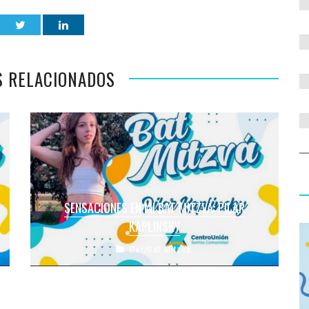
S RELACIONADOS
SENSACIONES EN MI BAT MITZVÁ: PILAR
KAPLINSKY
Bar/Bat Mitzvá
¡Esta semana tenemos una nueva ceremonia que
alegra a toda la Kehilá! Se trata de la Flia.
Kaplinsky, quienes viven ...