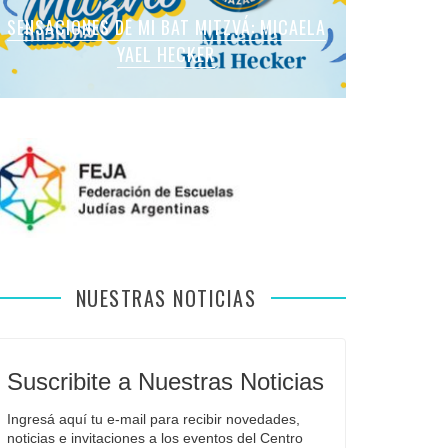
SENSACIONES DE MI BAT MITZVÁ: MARTINA
SENSACIONES DE MI BAT MITZVÁ: MICAELA
SENSACIONES DE MI BAT MITZVÁ: MICAELA
SENSACIONES DE MI BAT MITZVÁ: VIOLETA
SENSACIONES EN MI BAR MITZVÁ: VITALI
ROMANO APFELBAUM
YAEL HECKER
SOL LEVY
LIEBMAN
GUIDA
NUESTRAS NOTICIAS
Suscribite a Nuestras Noticias
Ingresá aquí tu e-mail para recibir novedades, 
noticias e invitaciones a los eventos del Centro 