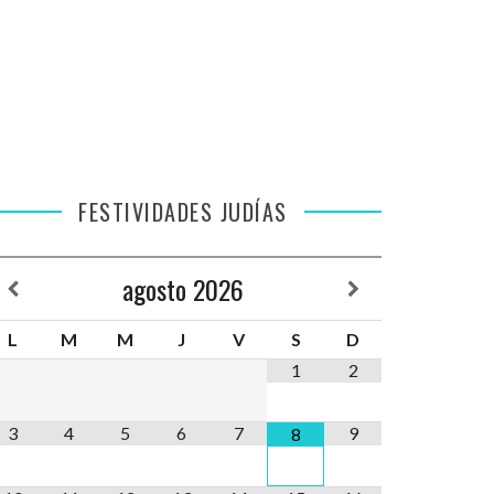
FESTIVIDADES JUDÍAS
agosto
2026
L
M
M
J
V
S
D
1
2
3
4
5
6
7
9
8