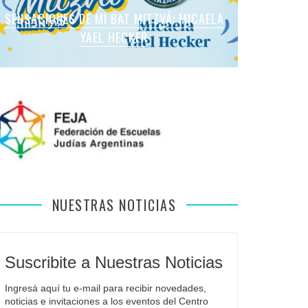
SENSACIONES DE MI BAT MITZVÁ: MARTINA
SENSACIONES DE MI BAT MITZVÁ: MICAELA
SENSACIONES DE MI BAT MITZVÁ: MICAELA
SENSACIONES DE MI BAT MITZVÁ: VIOLETA
SENSACIONES EN MI BAR MITZVÁ: VITALI
ROMANO APFELBAUM
YAEL HECKER
SOL LEVY
LIEBMAN
GUIDA
NUESTRAS NOTICIAS
Suscribite a Nuestras Noticias
Ingresá aquí tu e-mail para recibir novedades, 
noticias e invitaciones a los eventos del Centro 