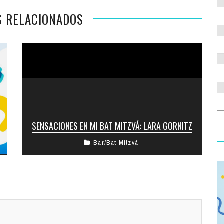
S RELACIONADOS
SENSACIONES EN MI BAT MITZVÁ: LARA GORNITZ
Bar/Bat Mitzvá
Las dos jalot son uno de los símbolos infaltables
de la mesa del Shabat. La brajá de “Hamotzí”,
bendice al ...