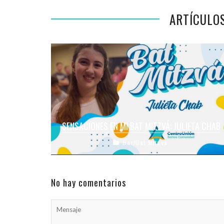
ARTÍCULO
SENSACIONES EN MI BAT MITZVÁ: JULIETA CHAB
Bar/Bat Mitzvá
En los próximos días… ¡Tendremos una nueva
ceremonia de Bat Mitzvá! Será el turno de
celebrar para la Flia Chab, ...
No hay comentarios