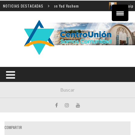
 la enseñanza de la Shoá en Yad Vashem
NOTICIAS DESTACADAS
El equipo dire
COMPARTIR