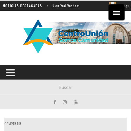
e la enseñanza de la Shoá en Yad Vashem
NOTICIAS DESTACADAS
El equipo dire
COMPARTIR