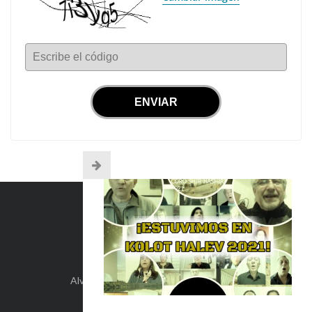
Escribe el código
INFO DE CONTACTO
Alvear 254, Córdoba Capital, Argentina.
+54-351-5892071
kehilacordoba@kehilacordoba.org