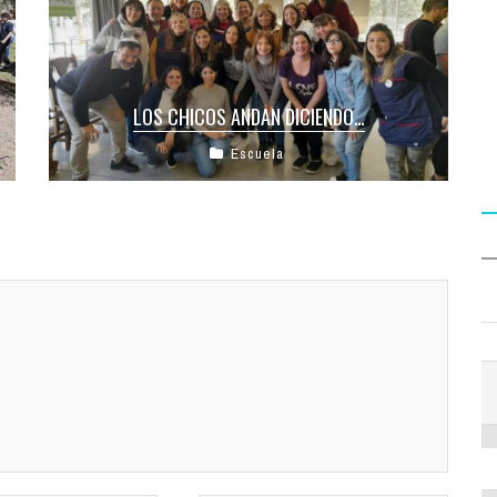
LOS CHICOS ANDAN DICIENDO…
Escuela
La morá es cariñosa, dulce, divertida y atenta…
O mejor, es MUY dulce y además linda. Una niña
observa ...