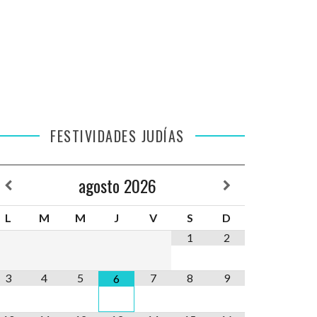
FESTIVIDADES JUDÍAS
agosto
2026
L
M
M
J
V
S
D
1
2
3
4
5
7
8
9
6