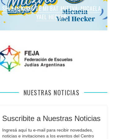
SENSACIONES DE MI BAT MITZVÁ: MARTINA
SENSACIONES DE MI BAT MITZVÁ: MICAELA
SENSACIONES DE MI BAT MITZVÁ: MICAELA
SENSACIONES DE MI BAT MITZVÁ: VIOLETA
SENSACIONES EN MI BAR MITZVÁ: VITALI
ROMANO APFELBAUM
YAEL HECKER
SOL LEVY
LIEBMAN
GUIDA
NUESTRAS NOTICIAS
Suscribite a Nuestras Noticias
Ingresá aquí tu e-mail para recibir novedades, 
noticias e invitaciones a los eventos del Centro 