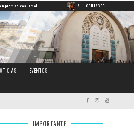
con Israel
Así aprendemos inglés: mirá el grato momen
CONTACTO
OTICIAS
EVENTOS
IMPORTANTE