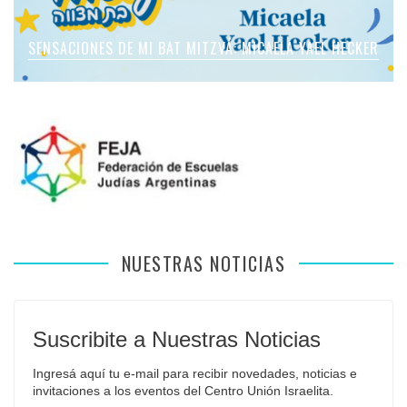
SENSACIONES DE MI BAT MITZVÁ: MICAELA ROMANO
SENSACIONES DE MI BAT MITZVÁ: MICAELA YAEL HECKER
SENSACIONES DE MI BAT MITZVÁ: MARTINA SOL LEVY
SENSACIONES DE MI BAT MITZVÁ: VIOLETA LIEBMAN
SENSACIONES EN MI BAR MITZVÁ: VITALI GUIDA
APFELBAUM
NUESTRAS NOTICIAS
Suscribite a Nuestras Noticias
Ingresá aquí tu e-mail para recibir novedades, noticias e 
invitaciones a los eventos del Centro Unión Israelita.