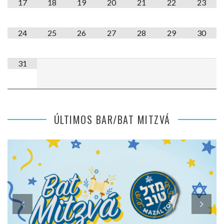
17
18
19
20
21
22
23
24
25
26
27
28
29
30
31
ÚLTIMOS BAR/BAT MITZVÁ