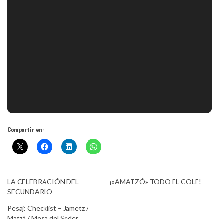
Compartir en:
LA CELEBRACIÓN DEL
¡»AMATZÓ» TODO EL COLE!
SECUNDARIO
Pesaj: Checklist – Jametz /
Matzá / Mesa del Seder