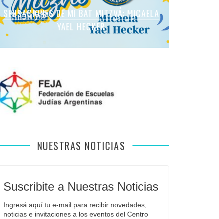
SENSACIONES DE MI BAT MITZVÁ: MARTINA
SENSACIONES DE MI BAT MITZVÁ: MICAELA
SENSACIONES DE MI BAT MITZVÁ: MICAELA
SENSACIONES DE MI BAT MITZVÁ: VIOLETA
SENSACIONES EN MI BAR MITZVÁ: VITALI
ROMANO APFELBAUM
YAEL HECKER
SOL LEVY
LIEBMAN
GUIDA
NUESTRAS NOTICIAS
Suscribite a Nuestras Noticias
Ingresá aquí tu e-mail para recibir novedades, 
noticias e invitaciones a los eventos del Centro 