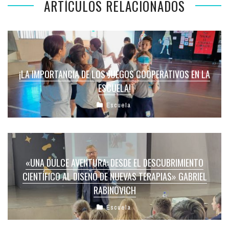
ARTÍCULOS RELACIONADOS
¡LA IMPORTANCIA DE LOS JUEGOS COOPERATIVOS EN LA
ESCUELA!
Escuela
«UNA DULCE AVENTURA: DESDE EL DESCUBRIMIENTO
CIENTÍFICO AL DISEÑO DE NUEVAS TERAPIAS» GABRIEL
RABINOVICH
Escuela