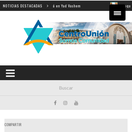
 la enseñanza de la Shoá en Yad Vashem
NOTICIAS DESTACADAS
El equipo dire
COMPARTIR