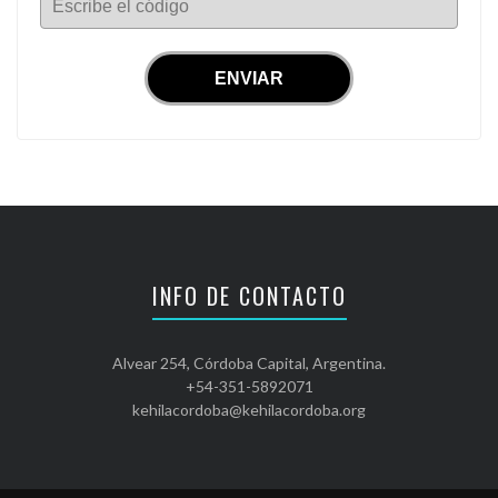
Escribe el código
INFO DE CONTACTO
Alvear 254, Córdoba Capital, Argentina.
+54-351-5892071
kehilacordoba@kehilacordoba.org