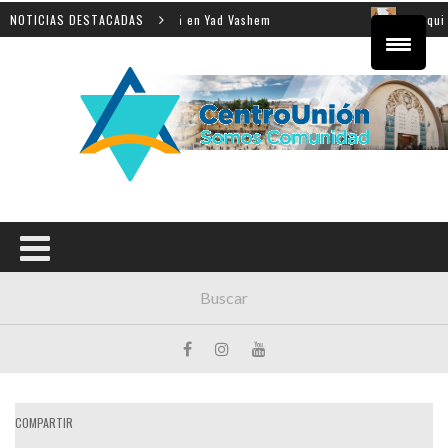
 la enseñanza de la Shoá en Yad Vashem
NOTICIAS DESTACADAS
El equipo dire
COMPARTIR