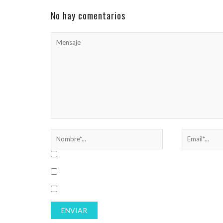
integramos Coro Shir Hashirim nos propusimos
compartir nuestro ...
No hay comentarios