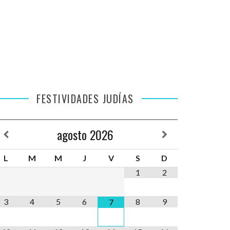
FESTIVIDADES JUDÍAS
agosto
2026
L
M
M
J
V
S
D
1
2
3
4
5
6
8
9
7