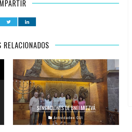
MPARTIR
S RELACIONADOS
SENSACIONES DE BNEI MITZVÁ
Actividades CUI
Después de varios meses de estudio y
preparación, el pasado viernes y sábado,