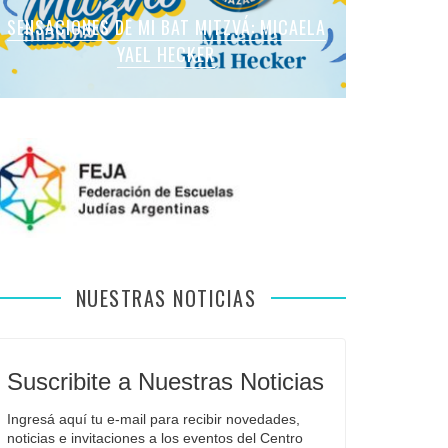
SENSACIONES DE MI BAT MITZVÁ: MARTINA
SENSACIONES DE MI BAT MITZVÁ: MICAELA
SENSACIONES DE MI BAT MITZVÁ: MICAELA
SENSACIONES DE MI BAT MITZVÁ: VIOLETA
SENSACIONES EN MI BAR MITZVÁ: VITALI
ROMANO APFELBAUM
YAEL HECKER
SOL LEVY
LIEBMAN
GUIDA
NUESTRAS NOTICIAS
Suscribite a Nuestras Noticias
Ingresá aquí tu e-mail para recibir novedades, 
noticias e invitaciones a los eventos del Centro 