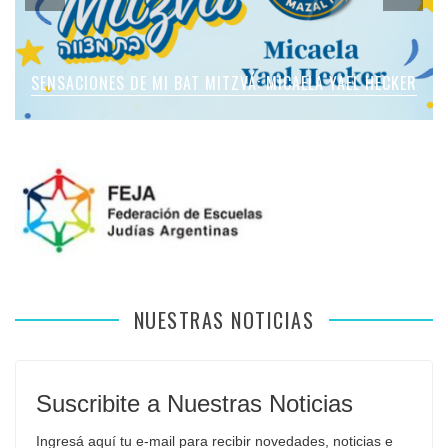
SENSACIONES DE MI BAT MITZVÁ: MICAELA ROMANO
SENSACIONES DE MI BAT MITZVÁ: MICAELA YAEL HECKER
SENSACIONES DE MI BAT MITZVÁ: MARTINA SOL LEVY
SENSACIONES DE MI BAT MITZVÁ: VIOLETA LIEBMAN
SENSACIONES EN MI BAR MITZVÁ: VITALI GUIDA
APFELBAUM
NUESTRAS NOTICIAS
Suscribite a Nuestras Noticias
Ingresá aquí tu e-mail para recibir novedades, noticias e 