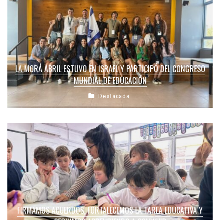
LA MORÁ ABRIL ESTUVO EN ISRAEL Y PARTICIPÓ DEL CONGRESO
MUNDIAL DE EDUCACIÓN
Destacada
FIRMAMOS ACUERDOS, FORTALECEMOS LA TAREA EDUCATIVA Y