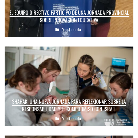
EL EQUIPO DIRECTIVO PARTICIPÓ DE UNA JORNADA PROVINCIAL
SOBRE INNOVACIÓN EDUCATIVA
Destacada
SHAHAK: UNA NUEVA JORNADA PARA REFLEXIONAR SOBRE LA
RESPONSABILIDAD Y EL COMPROMISO CON ISRAEL
Destacada