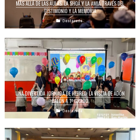
MÁS ALLÁ DE LAS AULAS: LA SHOÁ Y LA AMIA TRAVÉS DEL
TESTIMONIO Y LA MEMORIA
Destacada
UNA DIVERTIDA JORNADA DE HEBREO: LA VISITA DE ADÓN
BALÓN A 1º GRADO
Destacada