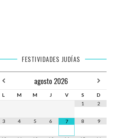
FESTIVIDADES JUDÍAS
agosto
2026
L
M
M
J
V
S
D
1
2
3
4
5
6
8
9
7