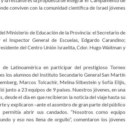
o; y la restante es la propuesta de integrar el Campamento de
onde conviven con la comunidad científica de Israel jóvenes
el Ministerio de Educación de la Provincia: el Secretario de
 y el Inspector General de Escuelas, Edgardo Carandino;
presidente del Centro Unión Israelita, Cdor. Hugo Waitman y
de Latinoamérica en participar del prestigioso Torneo
ntes los alumnos del Instituto Secundario General San Martín
emberg, Marcos Tolcachir, Melina Silbestein y Sofía Elijis,
ió junto a 23 equipos de 9 países. Nuestros jóvenes, en una
 desde el día en que recibieron la noticia del viaje hasta su
te y explicaron –ante el asombro de gran parte del público
ión permitía abrir sus candados. “Nosotros como equipo
ndo y eso nos llena de orgullo”, comentaron los jóvenes