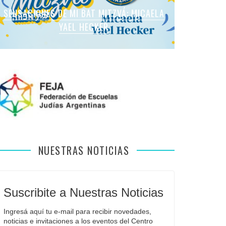
SENSACIONES DE MI BAT MITZVÁ: MARTINA
SENSACIONES DE MI BAT MITZVÁ: MICAELA
SENSACIONES DE MI BAT MITZVÁ: MICAELA
SENSACIONES DE MI BAT MITZVÁ: VIOLETA
SENSACIONES EN MI BAR MITZVÁ: VITALI
ROMANO APFELBAUM
YAEL HECKER
SOL LEVY
LIEBMAN
GUIDA
NUESTRAS NOTICIAS
Suscribite a Nuestras Noticias
Ingresá aquí tu e-mail para recibir novedades, 
noticias e invitaciones a los eventos del Centro 