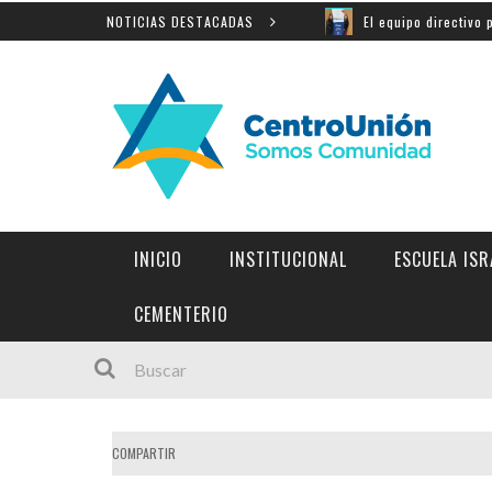
a Shoá en Yad Vashem
NOTICIAS DESTACADAS
El equipo directivo participó de
INICIO
INSTITUCIONAL
ESCUELA ISR
INSTITUCIONES Y LINKS DE INTERÉS
CEMENTERIO
COMPARTIR