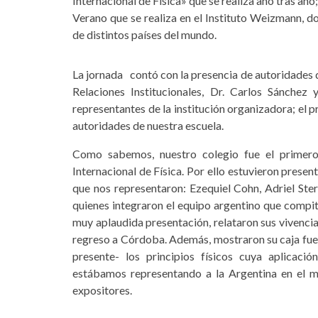
Internacional de Física» que se realiza año tras añ
Verano que se realiza en el Instituto Weizmann, d
de distintos países del mundo.
La jornada contó con la presencia de autoridades d
Relaciones Institucionales, Dr. Carlos Sánchez
representantes de la institución organizadora; el 
autoridades de nuestra escuela.
Como sabemos, nuestro colegio fue el primero 
Internacional de Física. Por ello estuvieron prese
que nos representaron: Ezequiel Cohn, Adriel Ster
quienes integraron el equipo argentino que compit
muy aplaudida presentación, relataron sus vivencias,
regreso a Córdoba. Además, mostraron su caja fuer
presente- los principios físicos cuya aplicac
estábamos representando a la Argentina en el mu
expositores.