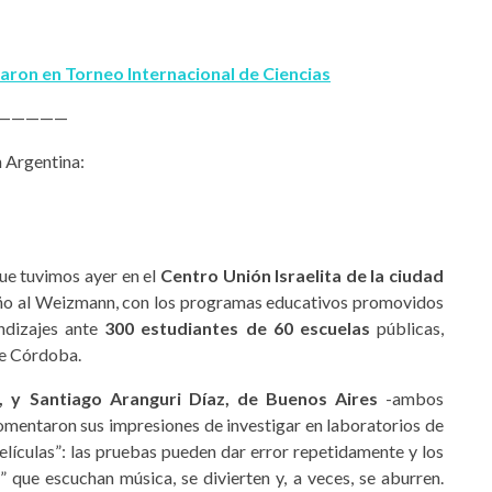
paron en Torneo Internacional de Ciencias
—————
 Argentina:
ue tuvimos ayer en el
Centro Unión Israelita de la ciudad
e año al Weizmann, con los programas educativos promovidos
ndizajes ante
300 estudiantes de 60 escuelas
públicas,
de Córdoba.
, y Santiago Aranguri Díaz, de Buenos Aires
-ambos
omentaron sus impresiones de investigar en laboratorios de
elículas”: las pruebas pueden dar error repetidamente y los
 que escuchan música, se divierten y, a veces, se aburren.