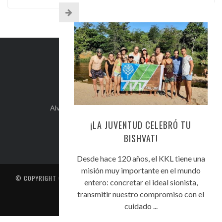
INFO DE CONTACTO
Alvear 254, Córdoba Capital, Argentina.
+54-351-5892071
¡LA JUVENTUD CELEBRÓ TU
kehilacordoba@kehilacordoba.org
BISHVAT!
Desde hace 120 años, el KKL tiene una
misión muy importante en el mundo
© COPYRIGHT
CENTRO UNIÓN ISRAELITA DE CÓRDOBA
. TODOS LOS
entero: concretar el ideal sionista,
DERECHOS RESERVADOS
transmitir nuestro compromiso con el
CONTACTO
cuidado ...