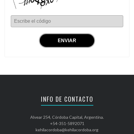
Escribe el código
INFO DE CONTACTO
Alvear 254, Córdoba Capital, Argentina.
+54-351-5892071
kehilacordoba@kehilacordoba.org