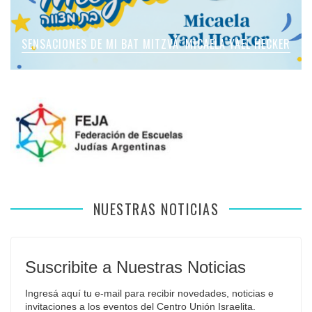
SENSACIONES DE MI BAT MITZVÁ: MICAELA ROMANO
SENSACIONES DE MI BAT MITZVÁ: MICAELA YAEL HECKER
SENSACIONES DE MI BAT MITZVÁ: MARTINA SOL LEVY
SENSACIONES DE MI BAT MITZVÁ: VIOLETA LIEBMAN
SENSACIONES EN MI BAR MITZVÁ: VITALI GUIDA
APFELBAUM
NUESTRAS NOTICIAS
Suscribite a Nuestras Noticias
Ingresá aquí tu e-mail para recibir novedades, noticias e 
invitaciones a los eventos del Centro Unión Israelita.