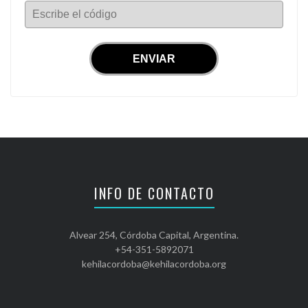
Escribe el código
INFO DE CONTACTO
Alvear 254, Córdoba Capital, Argentina.
+54-351-5892071
kehilacordoba@kehilacordoba.org