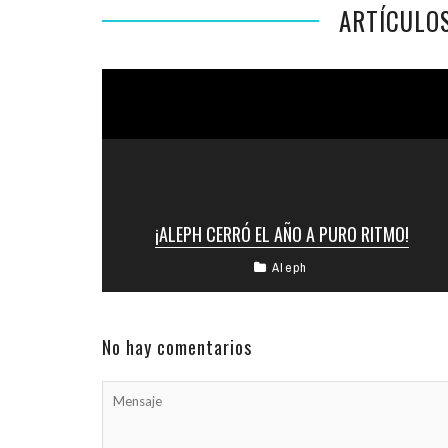
ARTÍCULO
¡ALEPH CERRÓ EL AÑO A PURO RITMO!
Aleph
¡Una noche súper movida! Así fue el cierre 2019
de «Aleph, Espacio Cultural». ¡Y con un show
doble! Sobre el ...
No hay comentarios