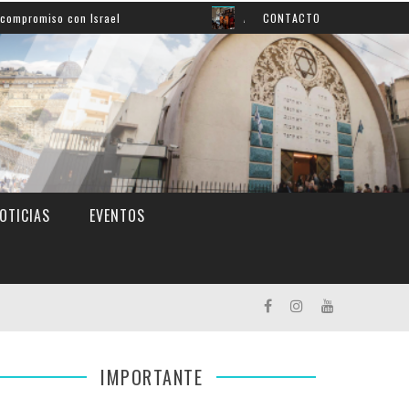
n Israel
Así aprendemos inglés: mirá el grato momento
CONTACTO
OTICIAS
EVENTOS
IMPORTANTE