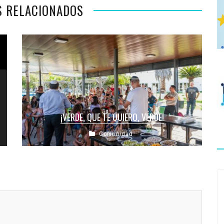
S RELACIONADOS
¡VERDE, QUE TE QUIERO, VERDE!
Comunidad
El primer año nuevo del año, aunque suene raro al
leerlo o al pronunciarlo, está destinado a los
principales seres ...