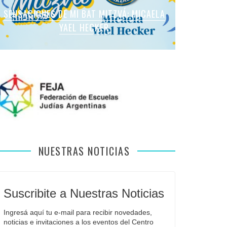
SENSACIONES DE MI BAT MITZVÁ: MARTINA
SENSACIONES DE MI BAT MITZVÁ: MICAELA
SENSACIONES DE MI BAT MITZVÁ: MICAELA
SENSACIONES DE MI BAT MITZVÁ: VIOLETA
SENSACIONES EN MI BAR MITZVÁ: VITALI
ROMANO APFELBAUM
YAEL HECKER
SOL LEVY
LIEBMAN
GUIDA
NUESTRAS NOTICIAS
Suscribite a Nuestras Noticias
Ingresá aquí tu e-mail para recibir novedades, 
noticias e invitaciones a los eventos del Centro 