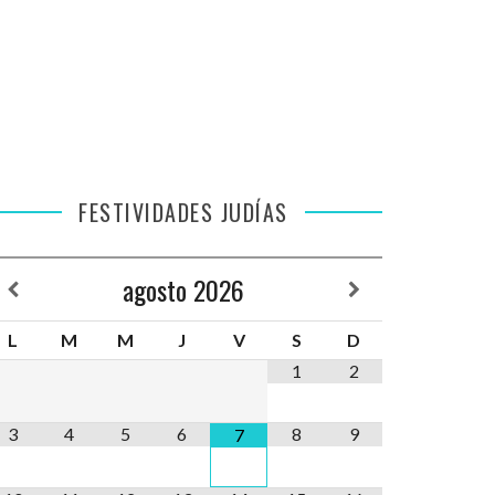
FESTIVIDADES JUDÍAS
agosto
2026
L
M
M
J
V
S
D
1
2
3
4
5
6
8
9
7