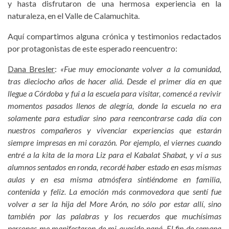
y hasta disfrutaron de una hermosa experiencia en la
naturaleza, en el Valle de Calamuchita.
Aquí compartimos alguna crónica y testimonios redactados
por protagonistas de este esperado reencuentro:
Dana Bresler
:
«Fue muy emocionante volver a la comunidad,
tras dieciocho años de hacer aliá. Desde el primer día en que
llegue a Córdoba y fui a la escuela para visitar, comencé a revivir
momentos pasados llenos de alegría, donde la escuela no era
solamente para estudiar sino para reencontrarse cada día con
nuestros compañeros y vivenciar experiencias que estarán
siempre impresas en mi corazón. Por ejemplo, el viernes cuando
entré a la kita de la mora Liz para el Kabalat Shabat, y vi a sus
alumnos sentados en ronda, recordé haber estado en esas mismas
aulas y en esa misma atmósfera sintiéndome en familia,
contenida y feliz. La emoción más conmovedora que sentí fue
volver a ser la hija del More Arón, no sólo por estar allí, sino
también por las palabras y los recuerdos que muchísimas
personas me manifestaron de mi querido papá. El fin de semana