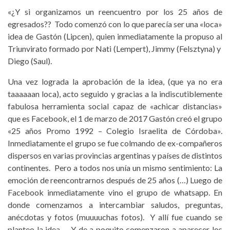
«¿Y si organizamos un reencuentro por los 25 años de
egresados?? Todo comenzó con lo que parecía ser una «loca»
idea de Gastón (Lipcen), quien inmediatamente la propuso al
Triunvirato formado por Nati (Lempert), Jimmy (Felsztyna) y
Diego (Saul).
Una vez lograda la aprobación de la idea, (que ya no era
taaaaaan loca), acto seguido y gracias a la indiscutiblemente
fabulosa herramienta social capaz de «achicar distancias»
que es Facebook, el 1 de marzo de 2017 Gastón creó el grupo
«25 años Promo 1992 – Colegio Israelita de Córdoba».
Inmediatamente el grupo se fue colmando de ex-compañeros
dispersos en varias provincias argentinas y países de distintos
continentes. Pero a todos nos unía un mismo sentimiento: La
emoción de reencontrarnos después de 25 años (…) Luego de
Facebook inmediatamente vino el grupo de whatsapp. En
donde comenzamos a intercambiar saludos, preguntas,
anécdotas y fotos (muuuuchas fotos). Y allí fue cuando se
planteo la idea… Y de a poquito comenzaron a aparecer los