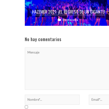
HAZEMER 2021: ¡EL REGRESO DE UN GIGANTE!
Destacada
Después del tiempo de aislamiento, de un año sin
encuentros presenciales, 2 años más tarde
regresó el Festival Hazemer «Moré ...
No hay comentarios