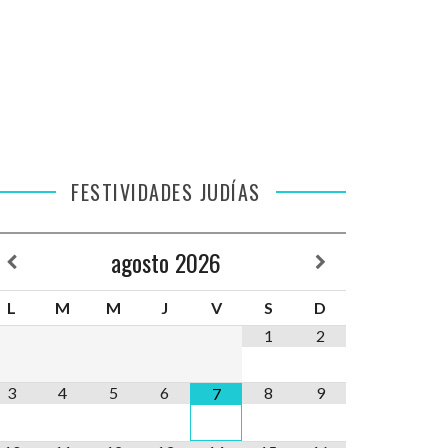
FESTIVIDADES JUDÍAS
agosto
2026
L
M
M
J
V
S
D
1
2
3
4
5
6
8
9
7