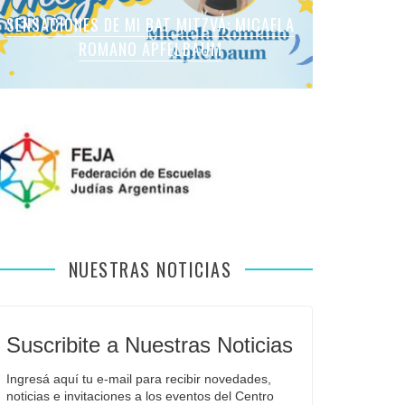
SENSACIONES DE MI BAT MITZVÁ: MARTINA
SENSACIONES DE MI BAT MITZVÁ: MICAELA
SENSACIONES DE MI BAT MITZVÁ: MICAELA
SENSACIONES DE MI BAT MITZVÁ: VIOLETA
SENSACIONES EN MI BAR MITZVÁ: VITALI
ROMANO APFELBAUM
YAEL HECKER
SOL LEVY
LIEBMAN
GUIDA
NUESTRAS NOTICIAS
Suscribite a Nuestras Noticias
Ingresá aquí tu e-mail para recibir novedades, 
noticias e invitaciones a los eventos del Centro 