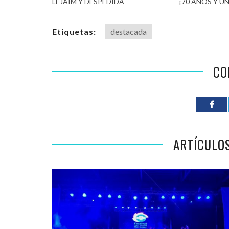
LEJAIM Y DESPEDIDA
¡70 AÑOS Y UN
Etiquetas:
destacada
CO
ARTÍCULO