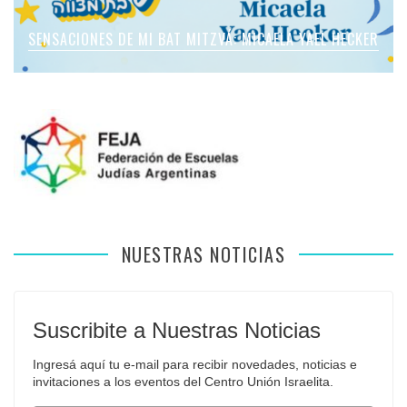
SENSACIONES DE MI BAT MITZVÁ: MICAELA ROMANO
SENSACIONES DE MI BAT MITZVÁ: MICAELA YAEL HECKER
SENSACIONES DE MI BAT MITZVÁ: MARTINA SOL LEVY
SENSACIONES DE MI BAT MITZVÁ: VIOLETA LIEBMAN
SENSACIONES EN MI BAR MITZVÁ: VITALI GUIDA
APFELBAUM
NUESTRAS NOTICIAS
Suscribite a Nuestras Noticias
Ingresá aquí tu e-mail para recibir novedades, noticias e 
invitaciones a los eventos del Centro Unión Israelita.