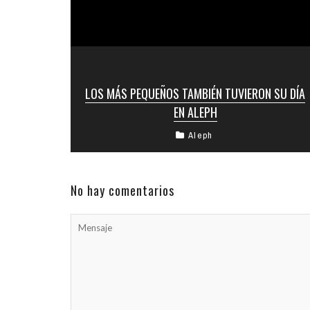
LOS MÁS PEQUEÑOS TAMBIÉN TUVIERON SU DÍA
EN ALEPH
Aleph
El domingo 26 de agosto fue muy especial, y
sobre todo para los más pequeños. Los niños
pudieron compartir en ...
No hay comentarios