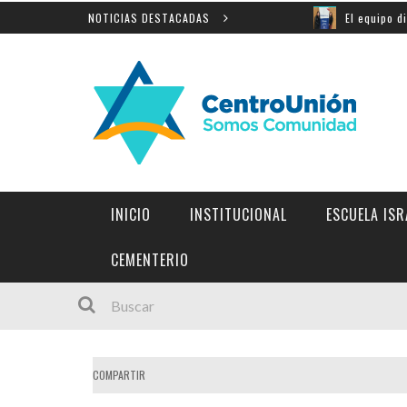
ñanza de la Shoá en Yad Vashem
NOTICIAS DESTACADAS
El equipo directivo par
INICIO
INSTITUCIONAL
ESCUELA ISR
INSTITUCIONES Y LINKS DE INTERÉS
CEMENTERIO
COMPARTIR