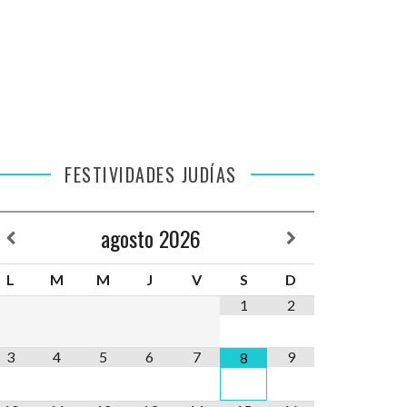
FESTIVIDADES JUDÍAS
agosto
2026
L
M
M
J
V
S
D
1
2
3
4
5
6
7
9
8