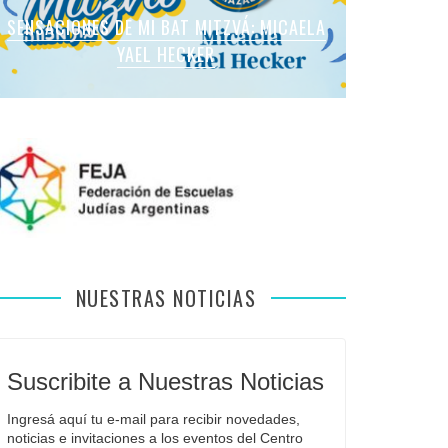
SENSACIONES DE MI BAT MITZVÁ: MARTINA
SENSACIONES DE MI BAT MITZVÁ: MICAELA
SENSACIONES DE MI BAT MITZVÁ: MICAELA
SENSACIONES DE MI BAT MITZVÁ: VIOLETA
SENSACIONES EN MI BAR MITZVÁ: VITALI
ROMANO APFELBAUM
YAEL HECKER
SOL LEVY
LIEBMAN
GUIDA
NUESTRAS NOTICIAS
Suscribite a Nuestras Noticias
Ingresá aquí tu e-mail para recibir novedades, 
noticias e invitaciones a los eventos del Centro 