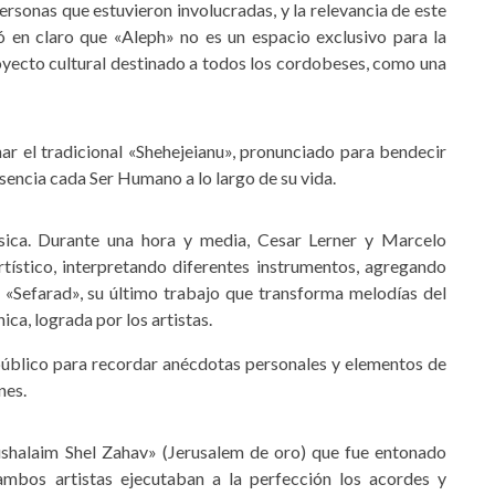
personas que estuvieron involucradas, y la relevancia de este
jó en claro que «Aleph» no es un espacio exclusivo para la
oyecto cultural destinado a todos los cordobeses, como una
ar el tradicional «Shehejeianu», pronunciado para bendecir
encia cada Ser Humano a lo largo de su vida.
sica. Durante una hora y media, Cesar Lerner y Marcelo
tístico, interpretando diferentes instrumentos, agregando
Sefarad», su último trabajo que transforma melodías del
ca, lograda por los artistas.
público para recordar anécdotas personales y elementos de
nes.
rushalaim Shel Zahav» (Jerusalem de oro) que fue entonado
mbos artistas ejecutaban a la perfección los acordes y